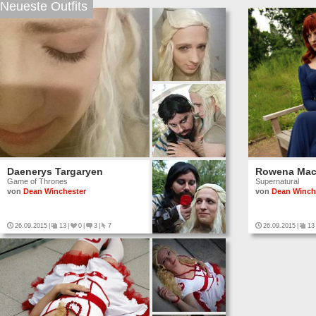
Neueste Outfits
Daenerys Targaryen
Rowena Ma
Game of Thrones
Supernatural
von
Dean Winchester
von
Dean Winch
26.09.2015
|
13
|
0
|
3
|
7
26.09.2015
|
13