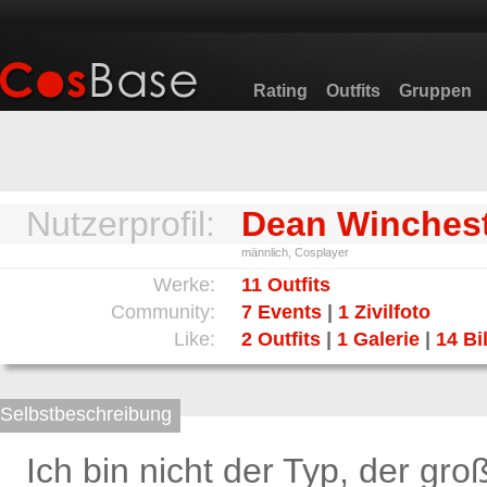
Rating
Outfits
Gruppen
Nutzerprofil:
Dean Winches
männlich, Cosplayer
Werke:
11 Outfits
Community:
7 Events
|
1 Zivilfoto
Like:
2 Outfits
|
1 Galerie
|
14 Bi
Selbstbeschreibung
Ich bin nicht der Typ, der gro