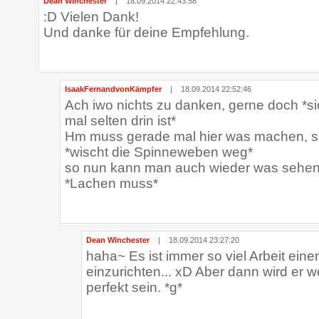
Dean Winchester
|
18.09.2014 22:43:58
:D Vielen Dank!
Und danke für deine Empfehlung.
IsaakFernandvonKämpfer
|
18.09.2014 22:52:46
Ach iwo nichts zu danken, gerne doch *s
mal selten drin ist*
Hm muss gerade mal hier was machen, so
*wischt die Spinneweben weg*
so nun kann man auch wieder was sehe
*Lachen muss*
Dean Winchester
|
18.09.2014 23:27:20
haha~ Es ist immer so viel Arbeit ei
einzurichten... xD Aber dann wird er 
perfekt sein. *g*