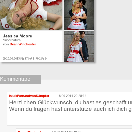
Jessica Moore
Supernatural
von
Dean Winchester
26.09.2015
|
37
|
1
|
2
|
9
Kommentare
IsaakFernandvonKämpfer
|
18.09.2014 22:28:14
Herzlichen Glückwunsch, du hast es geschafft u
Wenn du fragen hast unterstütze auch ich dich 