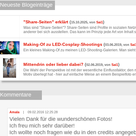
Neueste Blogeinträge
"Share-Seiten" erklärt
(
)
15.10.2025, von
Sai1
Was sind "Share-Seiten"? Share-Seiten sind Profile in sozialen Net
anderer bei sich ausstellen. Das kann im Prinzip jede Art von Inhalt sei
Making-Of zu LED-Cosplay-Shootings
(
03.06.2019, von
Sai
Ein kleines Making-Of zu meinen LED-Shooting-Galerien. Man sieht
Mittendrin oder lieber dabei?
(
)
02.06.2019, von
Sai1
Die Wahl der Perspektive ist mit der wesentliche Einflussfaktor, de
Motiv überlegt hat - hier auf einfache Weise an einem Beispielfoto erk
Kommentare
Amala
|
09.02.2016 12:25:28
Vielen Dank für die wunderschönen Fotos!
Ich freu mich sehr darüber!
Ich wollte noch fragen wie du in den credits angeg