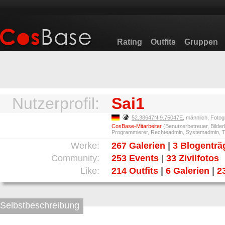
Rating
Outfits
Gruppen
Nutzerprofil:
Sai1
52.38647N 9.75047E
, männlich, Fotog
CosBase-Mitarbeiter
(Benutzerbetreuer, Bilder
Programmierer, Rechteadmin, Systemadmin, T
Werke:
267 Galerien
|
3 Blogenträ
Community:
253 Events
|
33 Zivilfotos
Like:
214 Outfits
|
6 Galerien
|
2
Selbstbeschreibung