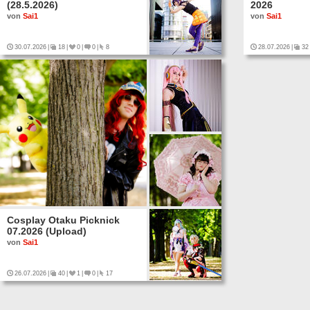
(28.5.2026)
2026
von
Sai1
von
Sai1
30.07.2026
|
18
|
0
|
0
|
8
28.07.2026
|
32
Cosplay Otaku Picknick
07.2026 (Upload)
von
Sai1
26.07.2026
|
40
|
1
|
0
|
17