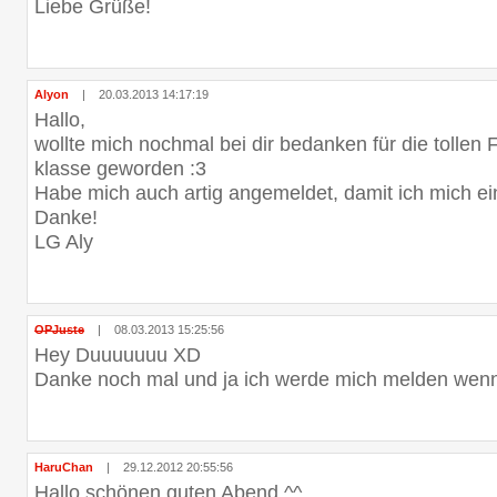
Liebe Grüße!
Alyon
|
20.03.2013 14:17:19
Hallo,
wollte mich nochmal bei dir bedanken für die tollen F
klasse geworden :3
Habe mich auch artig angemeldet, damit ich mich ei
Danke!
LG Aly
OPJuste
|
08.03.2013 15:25:56
Hey Duuuuuuu XD
Danke noch mal und ja ich werde mich melden wenn 
HaruChan
|
29.12.2012 20:55:56
Hallo schönen guten Abend ^^