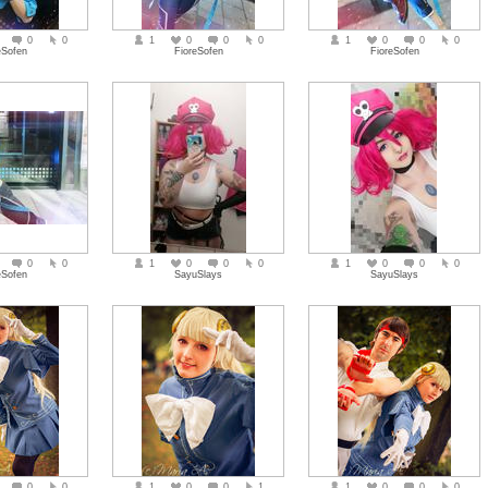
0
0
1
0
0
0
1
0
0
0
eSofen
FioreSofen
FioreSofen
0
0
1
0
0
0
1
0
0
0
eSofen
SayuSlays
SayuSlays
0
0
1
0
0
1
1
0
0
0