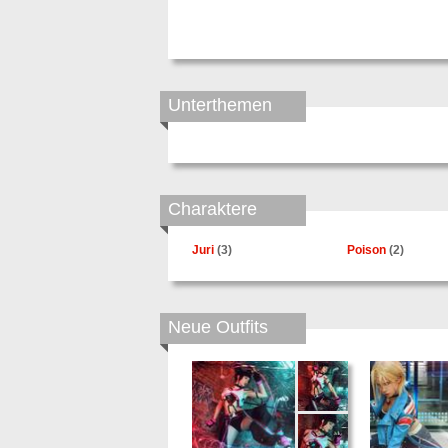
Unterthemen
Charaktere
Juri
(3)
Poison
(2)
Neue Outfits