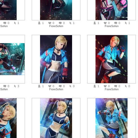
0
1
1
0
0
1
1
0
0
1
eSofen
FioreSofen
FioreSofen
0
3
1
0
0
0
1
0
0
0
eSofen
FioreSofen
FioreSofen