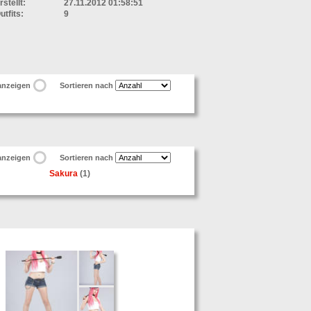
rstellt:
27.11.2012 01:58:51
utfits:
9
 anzeigen
Sortieren nach
 anzeigen
Sortieren nach
Sakura
(1)