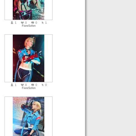
1
0
0
1
FioreSofen
1
0
0
0
FioreSofen