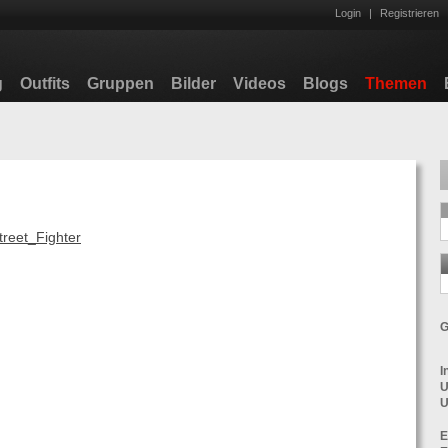
Login
|
Registrieren
g
Outfits
Gruppen
Bilder
Videos
Blogs
Themen
Street_Fighter
G
I
U
U
E