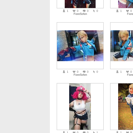
1
0
0
0
1
0
FioreSofen
Fior
1
0
0
0
1
0
FioreSofen
Fior
1
0
0
1
1
0