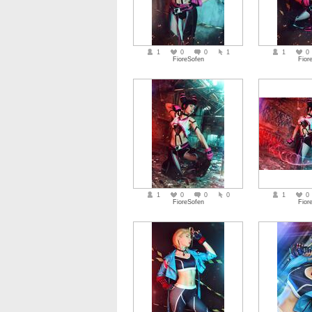
1
0
0
1
1
0
FioreSofen
Fior
1
0
0
0
1
0
FioreSofen
Fior