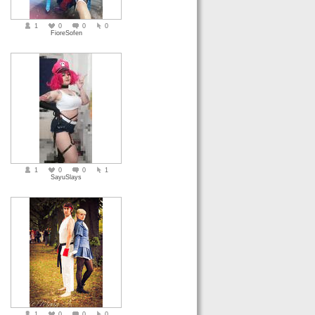
1
0
0
0
FioreSofen
1
0
0
1
SayuSlays
1
0
0
0