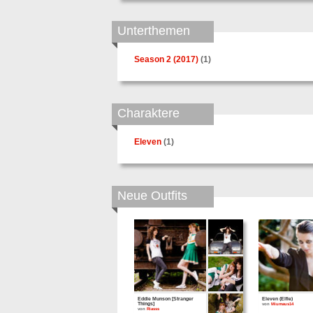
Unterthemen
Season 2 (2017)
(1)
Charaktere
Eleven
(1)
Neue Outfits
Eddie Munson [Stranger
Eleven (Elfie)
Things]
von
Miumaus14
von
Riasss