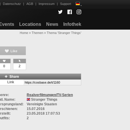
|
Datenschutz
|
AGB
|
Impressum
|
Support
Events
Locations
News
Infothek
Home
»
Themen
»
Thema 'Stranger Things'
0
2
Link
enre:
Realverfilmungen/TV-Serien
ntl. Name:
Stranger Things
rsprungsland:
Vereinigte Staaten
rschienen:
15.07.2016
rstellt:
23.05.2018 17:07:53
utfits:
2