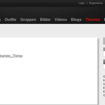
Login
|
Registrieren
g
Outfits
Gruppen
Bilder
Videos
Blogs
Themen
/Stranger_Things
G
I
U
E
E
O