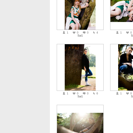
1
0
0
4
1
0
Sai1
S
1
0
0
6
1
0
Sai1
S