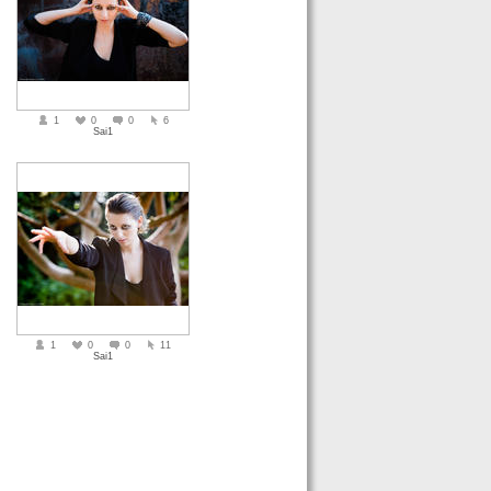
1
0
0
6
Sai1
1
0
0
11
Sai1