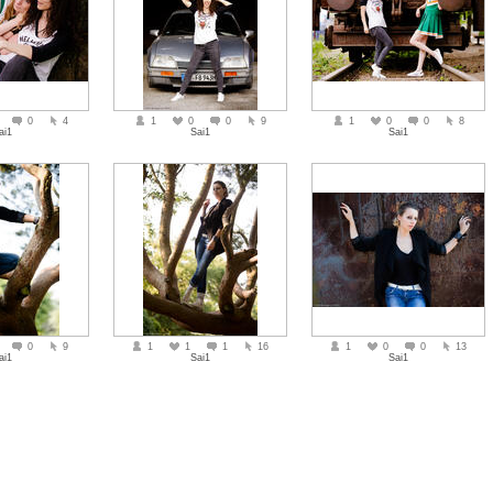
0
4
1
0
0
9
1
0
0
8
ai1
Sai1
Sai1
0
9
1
1
1
16
1
0
0
13
ai1
Sai1
Sai1