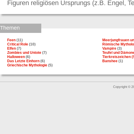
Figuren religiösen Ursprungs (z.B. Engel, Te
Themen
Feen
(11)
Meerjungfrauen u
Critical Role
(10)
Römische Mytholo
Elfen
(7)
Vampire
(3)
Zombies und Untote
(7)
Teufel und Dämon
Halloween
(6)
Tierkreiszeichen (
Das Letzte Einhorn
(6)
Banshee
(1)
Griechische Mythologie
(5)
Copyright © 2