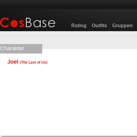
Rating
Outfits
Gruppen
Charakter
Joel
(
The Last of Us
)