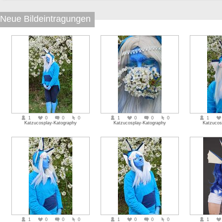
Neue Bildeintragungen
1
0
0
0
1
0
0
0
1
Katzucosplay-Katography
Katzucosplay-Katography
Katzucos
1
0
0
0
1
0
0
0
1