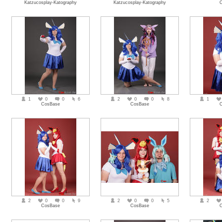
Katzucosplay-Katography
Katzucosplay-Katography
1
0
0
6
2
0
0
8
1
CosBase
CosBase
2
0
0
9
2
0
0
5
2
CosBase
CosBase