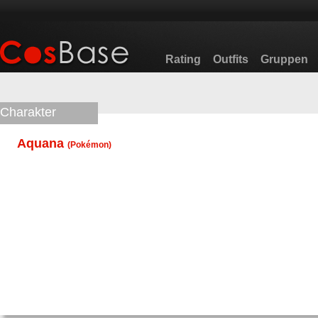
Rating
Outfits
Gruppen
Charakter
Aquana
(
Pokémon
)