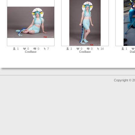
1
0
0
7
1
0
0
14
1
CosBase
CosBase
Dia
Copyright © 2