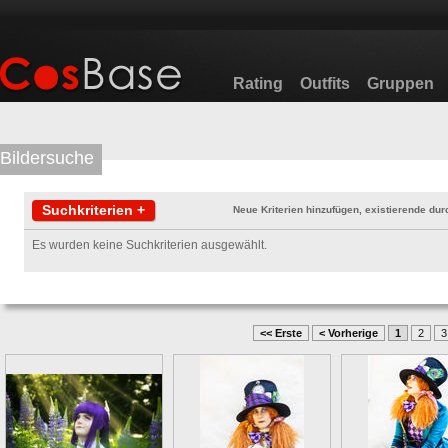
Rating
Outfits
Gruppen
Bildersuche
Suchkriterien +
Neue Kriterien hinzufügen, existierende durc
Es wurden keine Suchkriterien ausgewählt.
<< Erste
< Vorherige
1
2
3