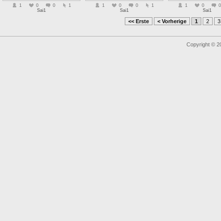
1
0
0
1
1
0
0
1
1
0
0
Sai1
Sai1
Sai1
<< Erste
< Vorherige
1
2
3
Copyright © 2