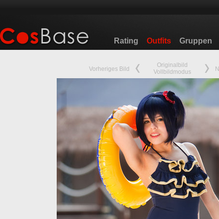
Rating
Outfits
Gruppen
Originalbild
Vorheriges Bild
N
Vollbildmodus