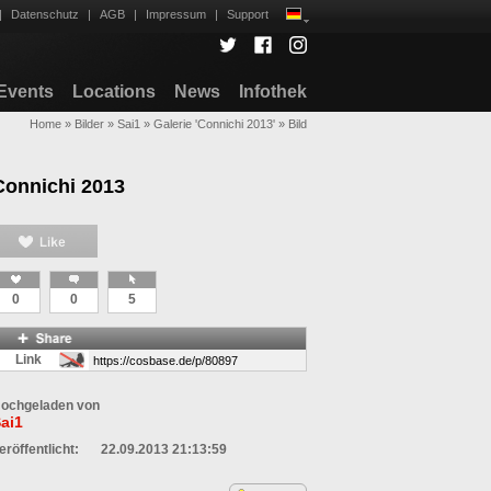
|
Datenschutz
|
AGB
|
Impressum
|
Support
Events
Locations
News
Infothek
Home
»
Bilder
»
Sai1
»
Galerie 'Connichi 2013'
»
Bild
Connichi 2013
0
0
5
Link
ochgeladen von
ai1
eröffentlicht:
22.09.2013 21:13:59