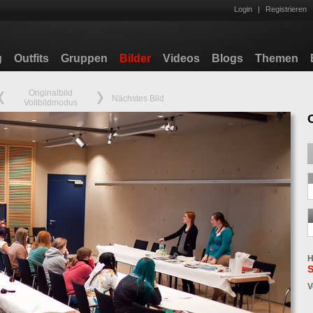
Login
|
Registrieren
g
Outfits
Gruppen
Bilder
Videos
Blogs
Themen
Originalbild
Nächstes Bild
Vollbildmodus
H
S
V