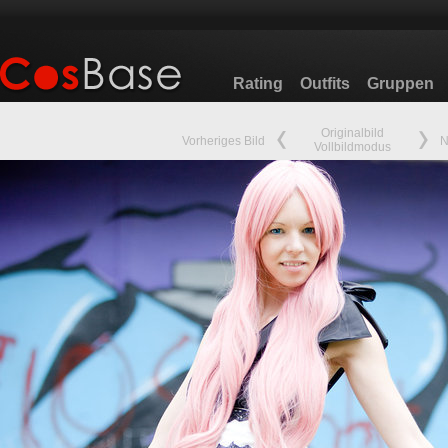
Rating
Outfits
Gruppen
Originalbild
Vorheriges Bild
N
Vollbildmodus