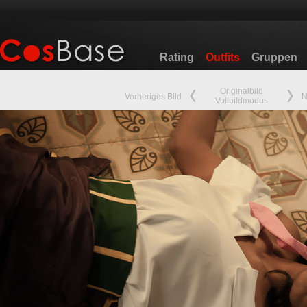
Rating
Outfits
Gruppen
Originalbild
Vorheriges Bild
N
Vollbildmodus