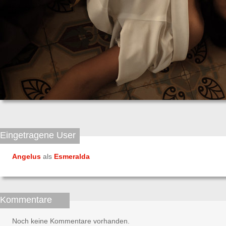
Eingetragene User
Angelus
als
Esmeralda
Kommentare
Noch keine Kommentare vorhanden.