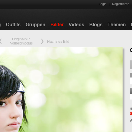
Login
|
Registrieren
g
Outfits
Gruppen
Bilder
Videos
Blogs
Themen
Originalbild
Nächstes Bild
Vollbildmodus
H
S
V