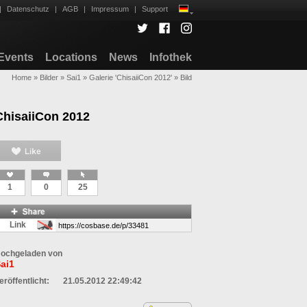
|
Datenschutz
|
AGB
|
Impressum
|
Support
Events
Locations
News
Infothek
Home
»
Bilder
»
Sai1
»
Galerie 'ChisaiiCon 2012'
»
Bild
ChisaiiCon 2012
1
0
25
Link
ochgeladen von
ai1
eröffentlicht:
21.05.2012 22:49:42