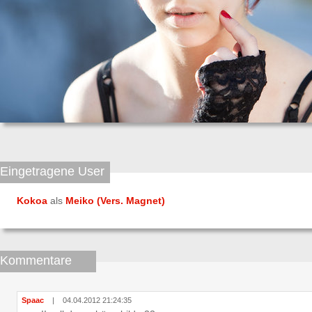
Eingetragene User
Kokoa
als
Meiko (Vers. Magnet)
Kommentare
Spaac
|
04.04.2012 21:24:35