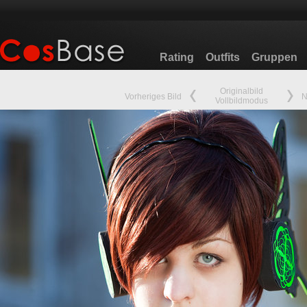
Rating
Outfits
Gruppen
Originalbild
Vorheriges Bild
N
Vollbildmodus