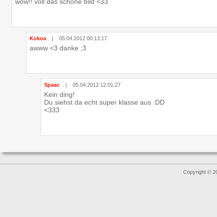
wow!! voll das schöne bild <33
Kokoa
|
05.04.2012 00:13:17
awww <3 danke ;3
Spaac
|
05.04.2012 12:01:27
Kein ding!
Du siehst da echt super klasse aus :DD
<333
Copyright © 2