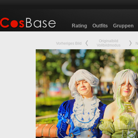
Rating
Outfits
Gruppen
Originalbild
Vorheriges Bild
N
Vollbildmodus