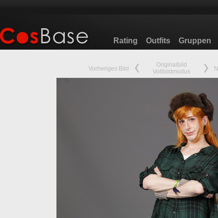
Rating
Outfits
Gruppen
Originalbild
Vorheriges Bild
N
Vollbildmodus