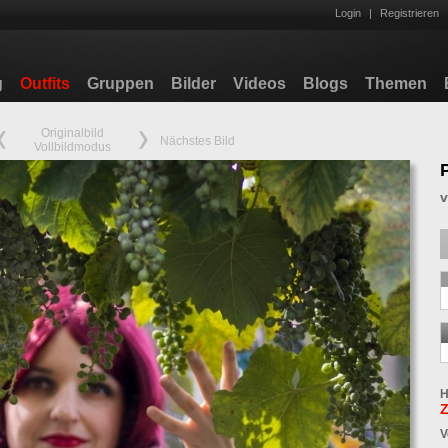
Login
|
Registrieren
g
Outfits
Gruppen
Bilder
Videos
Blogs
Themen
Originalbild
Nächstes Bild
Vollbildmodus
H
Z
V