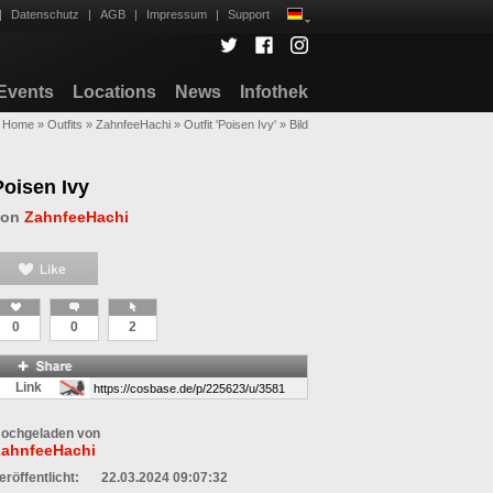
|
Datenschutz
|
AGB
|
Impressum
|
Support
Events
Locations
News
Infothek
Home
»
Outfits
»
ZahnfeeHachi
»
Outfit 'Poisen Ivy'
»
Bild
Poisen Ivy
von
ZahnfeeHachi
0
0
2
Link
ochgeladen von
ahnfeeHachi
eröffentlicht:
22.03.2024 09:07:32