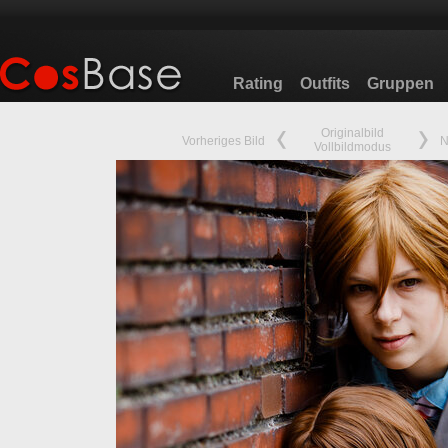
Rating
Outfits
Gruppen
Originalbild
Vorheriges Bild
N
Vollbildmodus