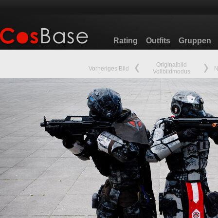
Rating
Outfits
Gruppen
Originalbild
Vorheriges Bild
N
Vollbildmodus