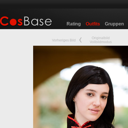
Rating
Outfits
Gruppen
Originalbild
Vorheriges Bild
Vollbildmodus