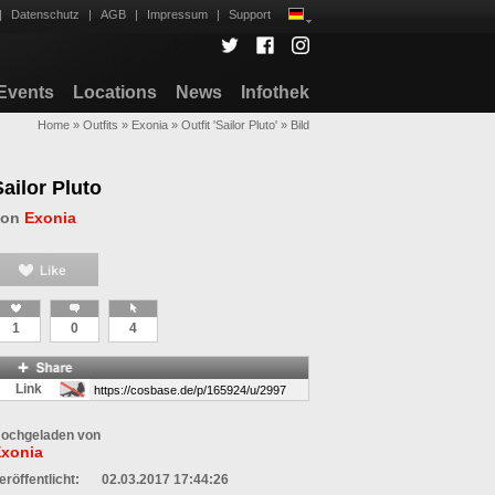
|
Datenschutz
|
AGB
|
Impressum
|
Support
Events
Locations
News
Infothek
Home
»
Outfits
»
Exonia
»
Outfit 'Sailor Pluto'
»
Bild
Sailor Pluto
von
Exonia
1
0
4
Link
ochgeladen von
xonia
eröffentlicht:
02.03.2017 17:44:26