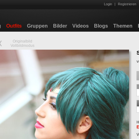
Login
|
Registrieren
g
Outfits
Gruppen
Bilder
Videos
Blogs
Themen
Originalbild
Vollbildmodus
H
E
V