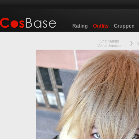
Rating
Outfits
Gruppen
Originalbild
N
Vollbildmodus