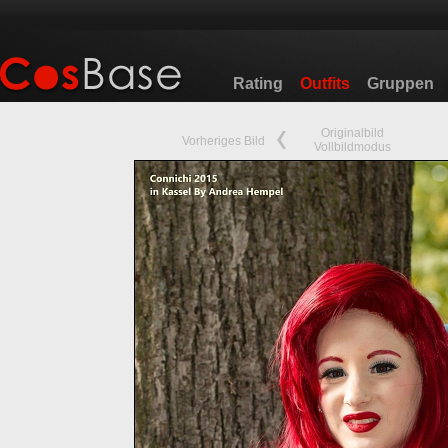
Rating
Outfits
Gruppen
Originalbild
Vorheriges Bild
Vollbildmodus