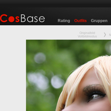
Rating
Outfits
Gruppen
Originalbild
N
Vollbildmodus