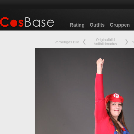
Rating
Outfits
Gruppen
Originalbild
Vorheriges Bild
N
Vollbildmodus