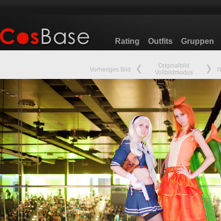
Rating
Outfits
Gruppen
Originalbild
Vorheriges Bild
N
Vollbildmodus