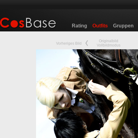
Rating
Outfits
Gruppen
Originalbild
Vorheriges Bild
Vollbildmodus