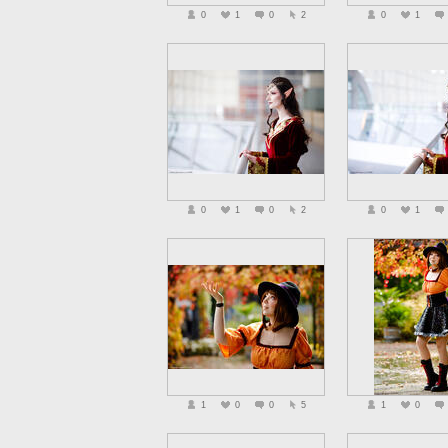
0
1
0
2
0
1
0
1
0
2
0
1
1
0
0
5
1
0