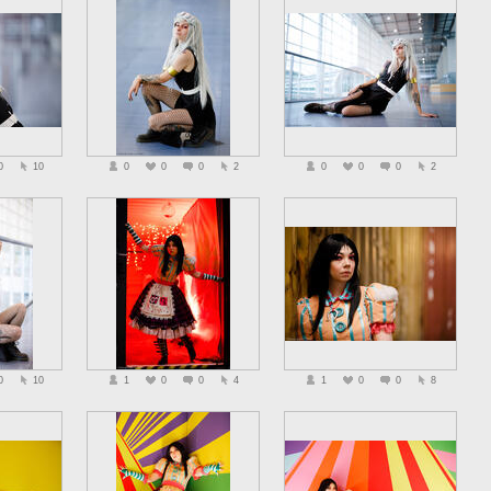
0
10
0
0
0
2
0
0
0
2
0
10
1
0
0
4
1
0
0
8