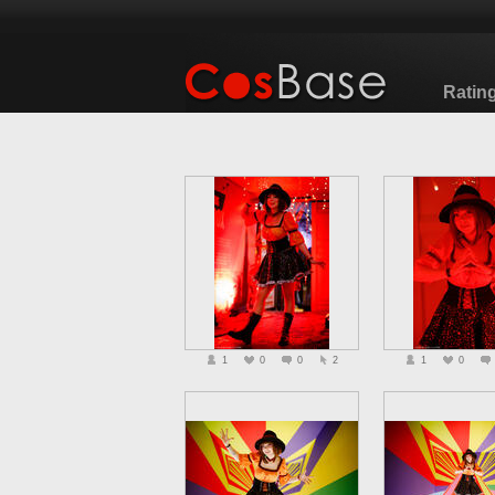
Ratin
1
0
0
2
1
0