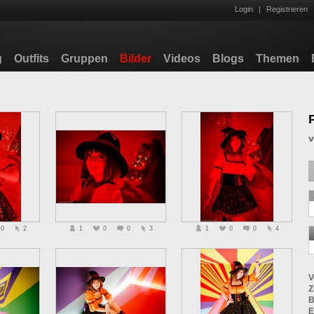
Login
|
Registrieren
g
Outfits
Gruppen
Bilder
Videos
Blogs
Themen
0
2
1
0
0
3
1
0
0
4
V
Z
B
E