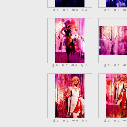
1
0
0
4
1
0
0
0
0
14
0
0
0
0
0
4
0
0