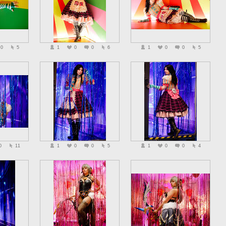
0
5
1
0
0
6
1
0
0
5
0
11
1
0
0
5
1
0
0
4