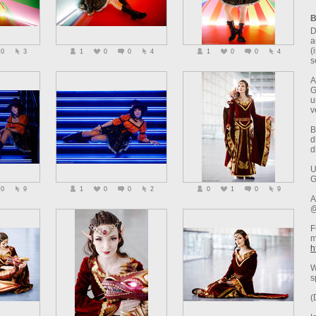
B
D
a
(
0
3
1
0
0
4
1
0
0
4
s
A
G
u
v
B
d
d
U
G
0
9
1
0
0
2
0
1
0
9
A
@
F
m
h
W
s
(