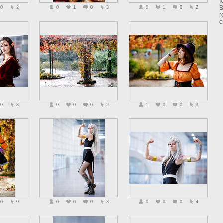
I
B
0
2
0
1
0
3
0
1
0
2
r
e
0
3
0
0
0
2
1
0
0
3
0
9
0
0
0
3
0
0
0
4