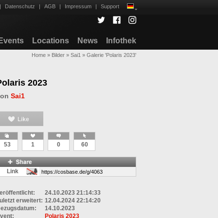
|
Datenschutz
|
AGB
|
Impressum
|
Support
Events
Locations
News
Infothek
Home
»
Bilder
»
Sai1
»
Galerie 'Polaris 2023'
Polaris 2023
von
Sai1
53
1
0
60
Link
eröffentlicht:
24.10.2023 21:14:33
uletzt erweitert:
12.04.2024 22:14:20
ezugsdatum:
14.10.2023
vent:
Polaris 2023