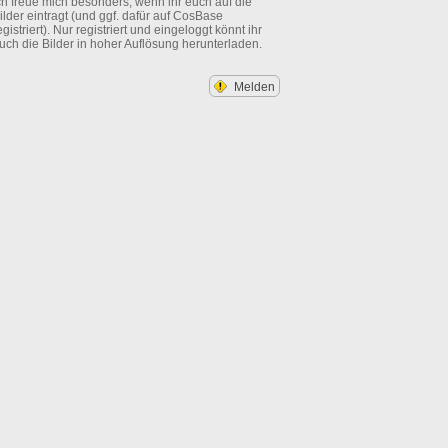
ch freue mich besonders, wenn ihr euch auf die
ilder eintragt (und ggf. dafür auf CosBase
egistriert). Nur registriert und eingeloggt könnt ihr
uch die Bilder in hoher Auflösung herunterladen.
Melden