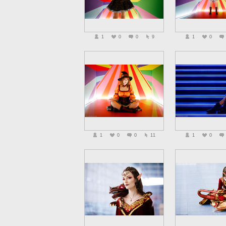
1
0
0
9
1
0
1
0
0
11
1
0