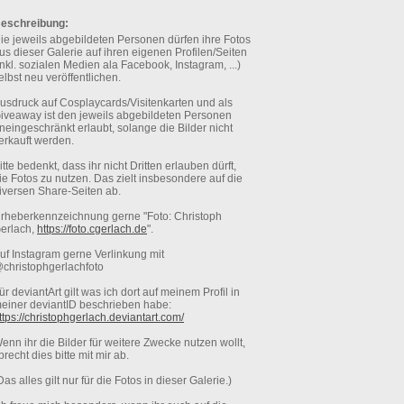
eschreibung:
ie jeweils abgebildeten Personen dürfen ihre Fotos
us dieser Galerie auf ihren eigenen Profilen/Seiten
inkl. sozialen Medien ala Facebook, Instagram, ...)
elbst neu veröffentlichen.
usdruck auf Cosplaycards/Visitenkarten und als
iveaway ist den jeweils abgebildeten Personen
neingeschränkt erlaubt, solange die Bilder nicht
erkauft werden.
itte bedenkt, dass ihr nicht Dritten erlauben dürft,
ie Fotos zu nutzen. Das zielt insbesondere auf die
iversen Share-Seiten ab.
rheberkennzeichnung gerne "Foto: Christoph
erlach,
https://foto.cgerlach.de
".
uf Instagram gerne Verlinkung mit
christophgerlachfoto
ür deviantArt gilt was ich dort auf meinem Profil in
einer deviantID beschrieben habe:
ttps://christophgerlach.deviantart.com/
enn ihr die Bilder für weitere Zwecke nutzen wollt,
precht dies bitte mit mir ab.
Das alles gilt nur für die Fotos in dieser Galerie.)