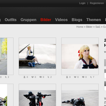
Login
|
Registrieren
g
Outfits
Gruppen
Bilder
Videos
Blogs
Themen
Home
»
Bilder
»
Sai1
»
Ga
0
2
0
0
0
2
0
0
0
7
V
Z