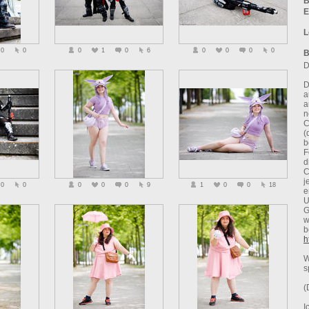
B
E
L
0
0
0
1
0
6
0
0
0
0
B
D
D
a
a
n
C
(
b
F
d
C
j
0
0
0
0
0
9
1
0
0
18
e
U
G
w
b
h
W
s
(
I