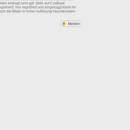
ilder eintragt (und ggf. dafür auf CosBase
egistriert). Nur registriert und eingeloggt könnt ihr
uch die Bilder in hoher Auflösung herunterladen.
Melden