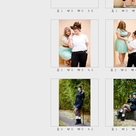
1
0
0
8
1
0
1
0
0
3
2
0
0
0
0
2
1
1