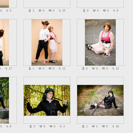
0
5
2
0
0
25
0
0
0
9
0
17
1
0
0
12
0
0
0
13
0
6
0
0
0
3
1
1
0
18