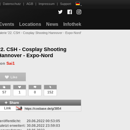
|
Datenschutz
|
AGB
|
Impressum
|
Support
Events
Locations
News
Infothek
lerie '22. CSH - Cosplay Shooting Hannover - Expo-Nord'
22. CSH - Cosplay Shooting
Hannover - Expo-Nord
von
Sai1
57
1
0
152
Link
eröffentlicht:
20.06.2022 00:53:05
uletzt erweitert:
30.08.2022 23:59:03