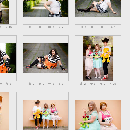
0
16
0
0
0
2
0
0
0
1
0
0
0
0
0
3
2
0
0
39