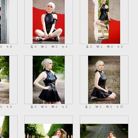
0
8
0
1
0
4
0
1
0
2
0
9
0
0
0
2
1
2
0
17