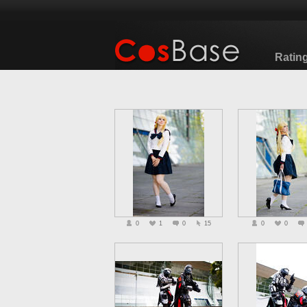
Ratin
0
1
0
15
0
0