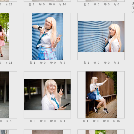
B
0
12
1
0
0
14
0
0
0
0
r
e
0
14
1
0
0
5
1
0
0
3
0
5
0
0
0
1
1
0
0
16