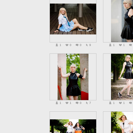
1
0
0
9
1
1
1
1
0
7
1
1