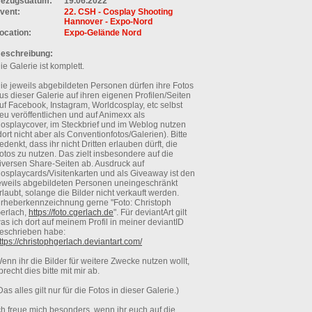
ezugsdatum:
19.06.2022
vent:
22. CSH - Cosplay Shooting
Hannover - Expo-Nord
ocation:
Expo-Gelände Nord
eschreibung:
ie Galerie ist komplett.
ie jeweils abgebildeten Personen dürfen ihre Fotos
us dieser Galerie auf ihren eigenen Profilen/Seiten
uf Facebook, Instagram, Worldcosplay, etc selbst
eu veröffentlichen und auf Animexx als
osplaycover, im Steckbrief und im Weblog nutzen
dort nicht aber als Conventionfotos/Galerien). Bitte
edenkt, dass ihr nicht Dritten erlauben dürft, die
otos zu nutzen. Das zielt insbesondere auf die
iversen Share-Seiten ab. Ausdruck auf
osplaycards/Visitenkarten und als Giveaway ist den
eweils abgebildeten Personen uneingeschränkt
rlaubt, solange die Bilder nicht verkauft werden.
rheberkennzeichnung gerne "Foto: Christoph
erlach,
https://foto.cgerlach.de
". Für deviantArt gilt
as ich dort auf meinem Profil in meiner deviantID
eschrieben habe:
ttps://christophgerlach.deviantart.com/
enn ihr die Bilder für weitere Zwecke nutzen wollt,
precht dies bitte mit mir ab.
Das alles gilt nur für die Fotos in dieser Galerie.)
ch freue mich besonders, wenn ihr euch auf die