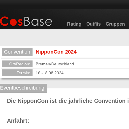
Rating
Outfits
Gruppen
Convention
NipponCon 2024
Ort/Region:
Bremen/Deutschland
Termin:
16.-18.08.2024
Eventbeschreibung
Die NipponCon ist die jährliche Convention 
Anfahrt: