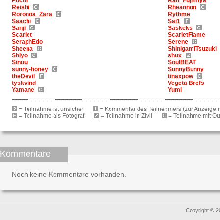
Pochi
Ran_Fujimiya
Reishi
Rheannon
Roronoa_Zara
Rythme
Saachi
Sai1
Sanji
Saskeks
Scarlet
ScarletFlame
SeraphEdo
Serene
Sheena
ShinigamiTsuzuki
Shiyo
shux
Sinuu
SoulBEAT
sunny-honey
SunnyBunny
theDevil
tinaxpow
tyskvind
Vegeta Brefs
Yamane
Yumi
= Teilnahme ist unsicher
= Kommentar des Teilnehmers (zur Anzeige m
= Teilnahme als Fotograf
= Teilnahme in Zivil
= Teilnahme mit Outf
Kommentare
Noch keine Kommentare vorhanden.
Copyright © 2