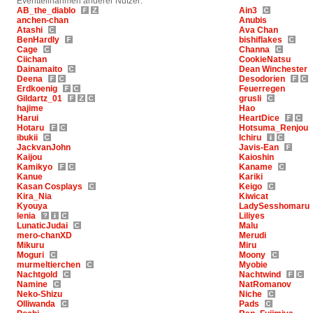
Eventteilnahmen anderer Nutzer:
AB_the_diablo
Ain3
anchen-chan
Anubis
Atashi
Ava Chan
BenHardly
bishiflakes
Cage
Channa
Ciichan
CookieNatsu
Dainamaito
Dean Winchester
Deena
Desodorien
Erdkoenig
Feuerregen
Gildartz_01
grusli
hajime
Hao
Harui
HeartDice
Hotaru
Hotsuma_Renjou
ibukii
Ichiru
JackvanJohn
Javis-Ean
Kaijou
Kaioshin
Kamikyo
Kaname
Kanue
Kariki
Kasan Cosplays
Keigo
Kira_Nia
Kiwicat
Kyouya
LadySesshomaru
lenia
Liliyes
LunaticJudai
Malu
mero-chanXD
Merudi
Mikuru
Miru
Moguri
Moony
murmeltierchen
Myobie
Nachtgold
Nachtwind
Namine
NatRomanov
Neko-Shizu
Niche
Olliwanda
Pads