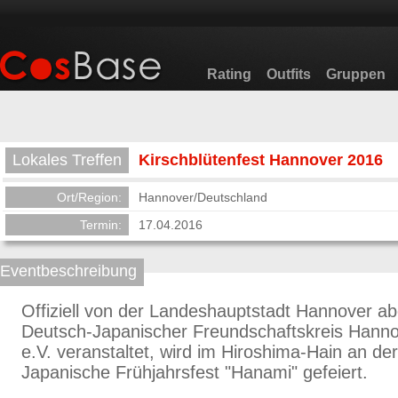
Rating
Outfits
Gruppen
Lokales Treffen
Kirschblütenfest Hannover 2016
Ort/Region:
Hannover/Deutschland
Termin:
17.04.2016
Eventbeschreibung
Offiziell von der Landeshauptstadt Hannover abe
Deutsch-Japanischer Freundschaftskreis Hanno
e.V. veranstaltet, wird im Hiroshima-Hain an der
Japanische Frühjahrsfest "Hanami" gefeiert.