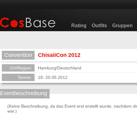
Rating
Outfits
Gruppen
Convention
ChisaiiCon 2012
Ort/Region:
Hamburg/Deutschland
Termin:
18.-20.05.2012
Eventbeschreibung
(Keine Beschreibung, da das Event erst erstellt wurde, nachdem d
war.)