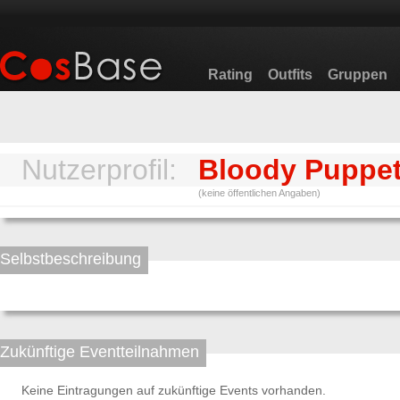
Rating
Outfits
Gruppen
Nutzerprofil:
Bloody Puppe
(keine öffentlichen Angaben)
Selbstbeschreibung
Zukünftige Eventteilnahmen
Keine Eintragungen auf zukünftige Events vorhanden.