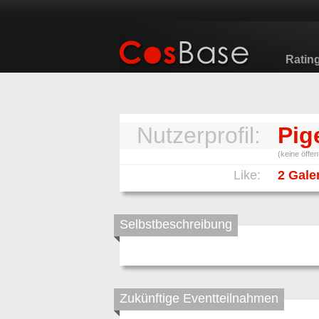
Ratin
Nutzerprofil:
Pig
(keine öffe
Like:
2 Gale
Selbstbeschreibung
Zukünftige Eventteilnahmen