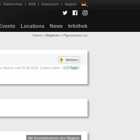
|
Datenschutz
|
AGB
|
Impressum
|
Support
Events
Locations
News
Infothek
Home
»
Mitglieder
»
Pigeonsami.cos
Melden
-Nutzer seit 01.06.2026. Zuletzt online:
< 7 Tage
Alle Eventteilnahmen des Mitglieds