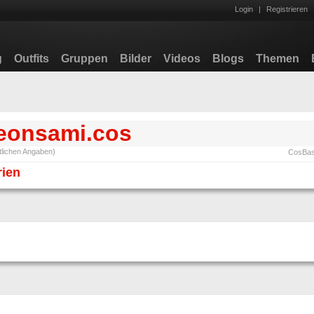
Login
|
Registrieren
g
Outfits
Gruppen
Bilder
Videos
Blogs
Themen
eonsami.cos
ntlichen Angaben)
CosBase
rien