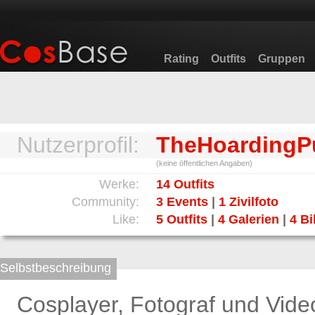
Rating
Outfits
Gruppen
Nutzerprofil:
TheHoardingPu
(keine öffentlichen Angaben)
Werke:
14 Outfits
Community:
3 Events
|
1 Zivilfoto
Like:
5 Outfits
|
4 Galerien
|
4 Bi
Selbstbeschreibung
Cosplayer, Fotograf und Vide