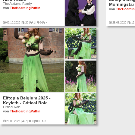
The Addams Family
Morningstar
von
TheHoardingPuffin
von
TheHoardin
06.10.2025
|
20
|
1
|
0
|
4
28.08.2025
|
12
Elftopia Belgium 2025 -
Keyleth - Critical Role
Critical Role
von
TheHoardingPuffin
28.08.2025
|
7
|
0
|
0
|
3