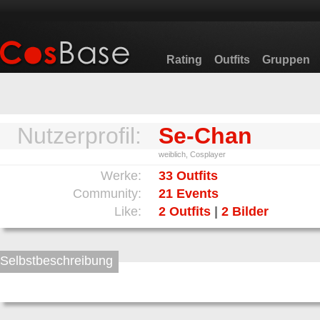
Rating
Outfits
Gruppen
Nutzerprofil:
Se-Chan
weiblich, Cosplayer
Werke:
33 Outfits
Community:
21 Events
Like:
2 Outfits
|
2 Bilder
Selbstbeschreibung