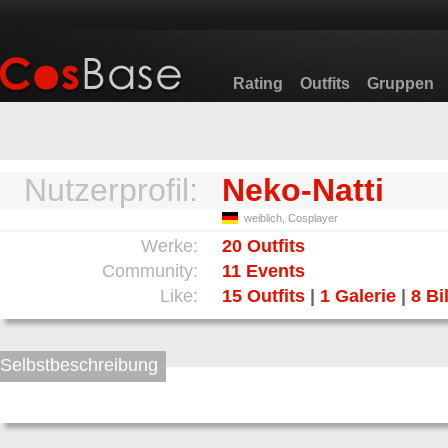
Rating
Outfits
Gruppen
Nutzerprofil:
Neko-Natti
weiblich, Cosplayer
Werke:
20 Outfits
Community:
11 Events
Like:
15 Outfits
|
1 Galerie
|
8 Bi
Selbstbeschreibung