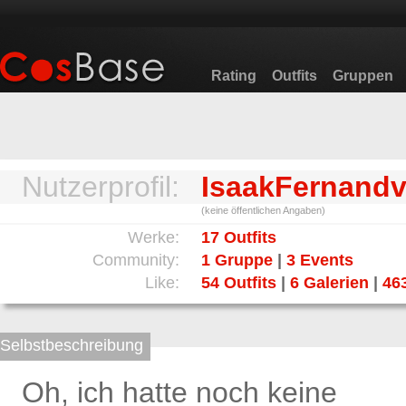
Rating
Outfits
Gruppen
Nutzerprofil:
IsaakFernand
(keine öffentlichen Angaben)
Werke:
17 Outfits
Community:
1 Gruppe
|
3 Events
Like:
54 Outfits
|
6 Galerien
|
463
Selbstbeschreibung
Oh, ich hatte noch keine