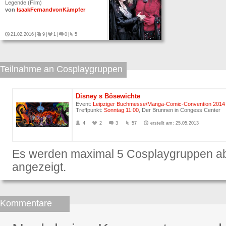
Legende (Film)
von
IsaakFernandvonKämpfer
21.02.2016
|
9
|
1
|
0
|
5
Teilnahme an Cosplaygruppen
Disney s Bösewichte
Event:
Leipziger Buchmesse/Manga-Comic-Convention 2014
Treffpunkt:
Sonntag 11:00
, Der Brunnen in Congess Center
4
2
3
57
erstellt am: 25.05.2013
Es werden maximal 5 Cosplaygruppen ab
angezeigt.
Kommentare