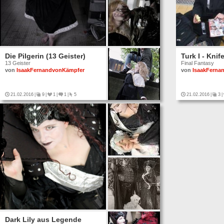
Die Pilgerin (13 Geister)
Turk I - Knif
13 Geister
Final Fantasy
von
IsaakFernandvonKämpfer
von
IsaakFerna
21.02.2016
|
9
|
1
|
1
|
5
21.02.2016
|
3
|
Dark Lily aus Legende