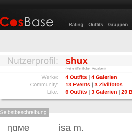
Rating
Outfits
Gruppen
Nutzerprofil:
shux
(keine öffentlichen Angaben)
Werke:
4 Outfits
|
4 Galerien
Community:
13 Events
|
3 Zivilfotos
Like:
6 Outfits
|
3 Galerien
|
20 B
Selbstbeschreibung
ɳɑмe_____ isa m.