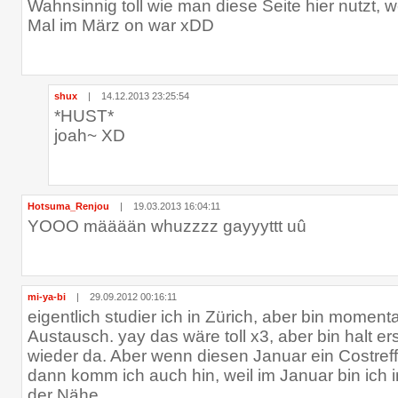
Wahnsinnig toll wie man diese Seite hier nutzt, 
Mal im März on war xDD
shux
|
14.12.2013 23:25:54
*HUST*
joah~ XD
Hotsuma_Renjou
|
19.03.2013 16:04:11
YOOO määään whuzzzz gayyyttt uû
mi-ya-bi
|
29.09.2012 00:16:11
eigentlich studier ich in Zürich, aber bin mome
Austausch. yay das wäre toll x3, aber bin halt er
wieder da. Aber wenn diesen Januar ein Costreffe
dann komm ich auch hin, weil im Januar bin ich 
der Nähe.