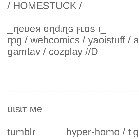
/ HOMESTUCK /
_ɳeυeя eɳdɩɳɢ ϝʟɑsн_
rpg / webcomics / yaoistuff / 
gamtav / cozplay //D
_______________________
υɩsɩт мe___
tumblr_____ hyper-homo / ti