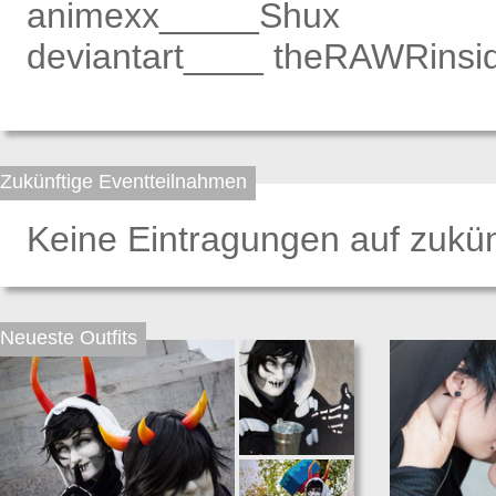
animexx_____Shux
deviantart____ theRAWRinsi
Zukünftige Eventteilnahmen
Keine Eintragungen auf zukün
Neueste Outfits