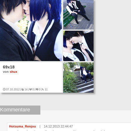
69x18
von
shux
07.10.2012
|
14
|
0
|
0
|
11
Kommentare
Hotsuma_Renjou
|
14.12.2013 22:44:47