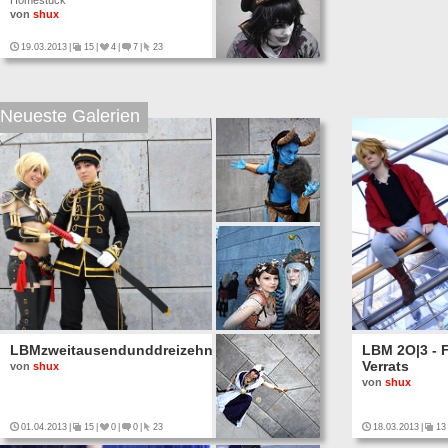
Homestuck
von
shux
19.03.2013
|
15
|
4
|
7
|
23
Neueste Galerien
LBMzweitausendunddreizehn
LBM 2O|3 - 
Verrats
von
shux
von
shux
01.04.2013
|
15
|
0
|
0
|
23
18.03.2013
|
13