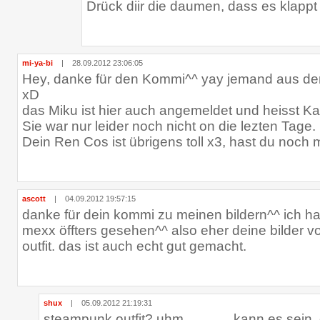
Drück diir die daumen, dass es klappt
mi-ya-bi
|
28.09.2012 23:06:05
Hey, danke für den Kommi^^ yay jemand aus de
xD
das Miku ist hier auch angemeldet und heisst 
Sie war nur leider noch nicht on die lezten Tage.
Dein Ren Cos ist übrigens toll x3, hast du noch
ascott
|
04.09.2012 19:57:15
danke für dein kommi zu meinen bildern^^ ich h
mexx öffters gesehen^^ also eher deine bilder
outfit. das ist auch echt gut gemacht.
shux
|
05.09.2012 21:19:31
steampunk outfit? uhm............. kann es sein