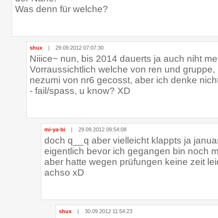
Was denn für welche?
shux
|
29.09.2012 07:07:30
Niiice~ nun, bis 2014 dauerts ja auch niht me
Vorraussichtlich welche von ren und gruppe, 
nezumi von nr6 gecosst, aber ich denke nich
- fail/spass, u know? XD
mi-ya-bi
|
29.09.2012 09:54:08
doch q__q aber vielleicht klappts ja janua
eigentlich bevor ich gegangen bin noch m
aber hatte wegen prüfungen keine zeit lei
achso xD
shux
|
30.09.2012 11:54:23