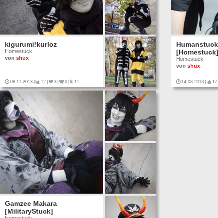
kigurumi!kurloz
Humanstuck
Homestuck
[Homestuck
von
shux
Homestuck
von
shux
08.11.2013
|
12
|
3
|
0
|
11
14.08.2013
|
17
Gamzee Makara
[MilitaryStuck]