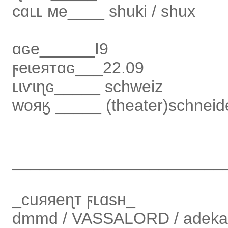
ϲɑʟʟ мe____ shuki / shux
ɑɢe______I9
ϝeɩeятɑɢ___22.09
ʟɩѵɩɳɢ_____ schweiz
woяӄ _____ (theater)schneid
_______________________
_cuяяeɳт ϝʟɑsн_
dmmd / VASSALORD / adekan