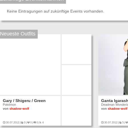
Keine Eintragungen auf zukünftige Events vorhanden.
Neueste Outfits
Gary / Shigeru / Green
Ganta Igarash
Pokémon
Deadman Wonderl
von
shadow-wolf
von
shadow-wolf
30.07.2012
|
0
|
0
|
0
|
4
30.07.2012
|
5
|