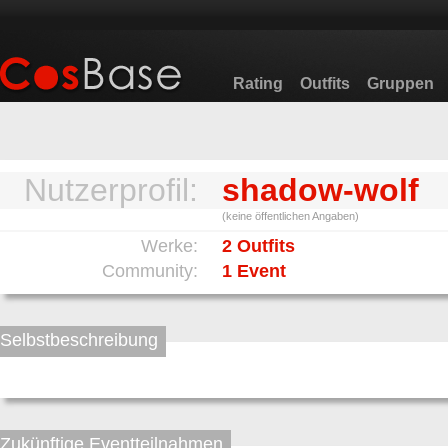
Rating
Outfits
Gruppen
Nutzerprofil:
shadow-wolf
(keine öffentlichen Angaben)
Werke:
2 Outfits
Community:
1 Event
Selbstbeschreibung
Zukünftige Eventteilnahmen