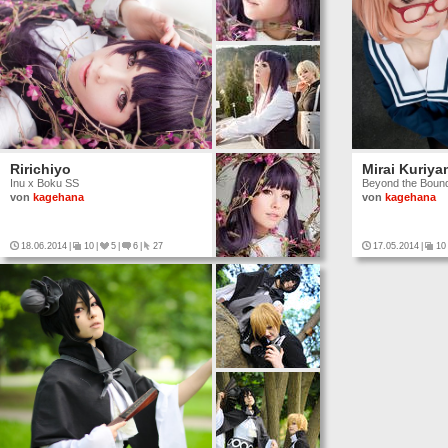
Ririchiyo
Mirai Kuriy
Inu x Boku SS
Beyond the Boun
von
kagehana
von
kagehana
18.06.2014
|
10
|
5
|
6
|
27
17.05.2014
|
10