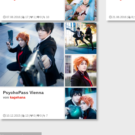
07.08.2016
|
17
|
1
|
0
|
10
21.06.2016
|
8
|
PsychoPass Vienna
von
kagehana
10.12.2015
|
13
|
0
|
0
|
7