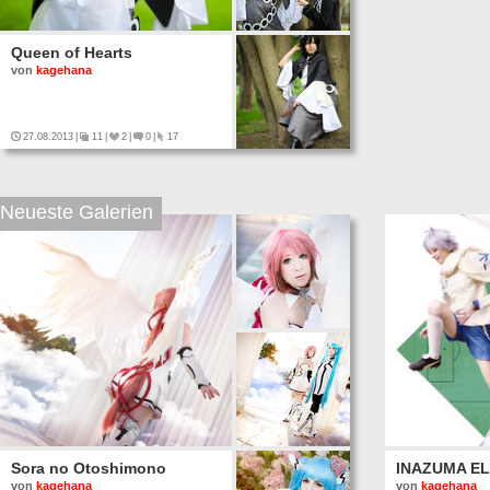
Queen of Hearts
von
kagehana
27.08.2013
|
11
|
2
|
0
|
17
Neueste Galerien
Sora no Otoshimono
INAZUMA E
von
kagehana
von
kagehana