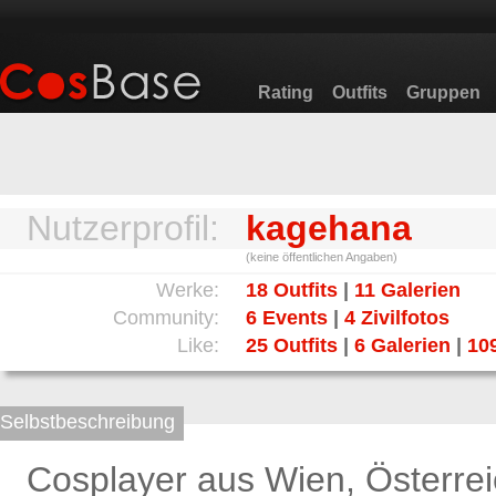
Rating
Outfits
Gruppen
Nutzerprofil:
kagehana
(keine öffentlichen Angaben)
Werke:
18 Outfits
|
11 Galerien
Community:
6 Events
|
4 Zivilfotos
Like:
25 Outfits
|
6 Galerien
|
109
Selbstbeschreibung
Cosplayer aus Wien, Österrei