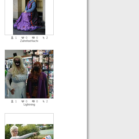
1
0
0
2
ZahnfeeHachi
1
0
0
2
Lightning