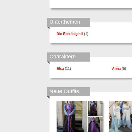
Unterthemen
Die Eiskönigin II
(1)
Charaktere
Elsa
(11)
Anna
(5)
Neue Outfits