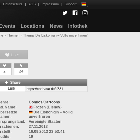
|
Datenschutz
|
AGB
|
Impressum
|
Support
Events
Locations
News
Infothek
me
»
Themen
»
Thema 'Die Eiskönigin – Völlig unverfroren'
2
24
Link
enre:
Comics/Cartoons
ntl. Name:
Frozen (Disney)
bersetzte
Die Eiskönigin – Völlig
amen:
unverfroren
rsprungsland:
Vereinigte Staaten
rschienen:
27.11.2013
rstellt:
16.09.2013 23:53:41
utfits:
19