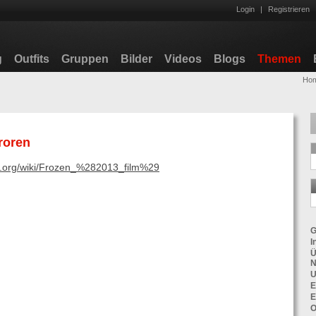
Login
|
Registrieren
g
Outfits
Gruppen
Bilder
Videos
Blogs
Themen
Ho
froren
ia.org/wiki/Frozen_%282013_film%29
G
I
Ü
N
U
E
E
O