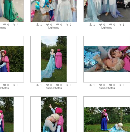
0
4
1
0
0
2
1
0
0
1
tning
Lightning
Lightning
0
0
1
0
0
0
1
0
0
0
 Photos
Kunio Photos
Kunio Photos