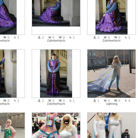
0
1
1
0
0
1
1
0
0
1
eeHachi
ZahnfeeHachi
ZahnfeeHachi
0
1
1
0
0
1
1
0
0
4
eeHachi
ZahnfeeHachi
Lightning