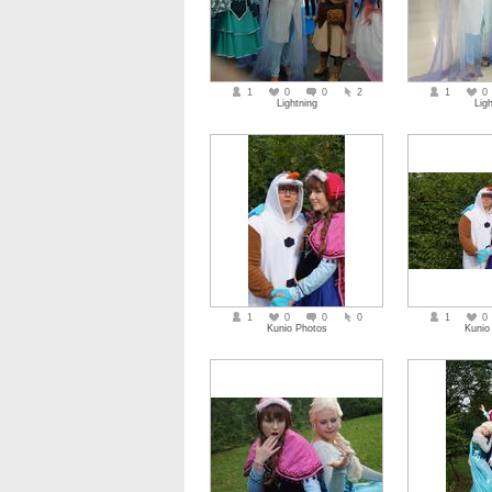
1
0
0
2
1
0
Lightning
Ligh
1
0
0
0
1
0
Kunio Photos
Kunio