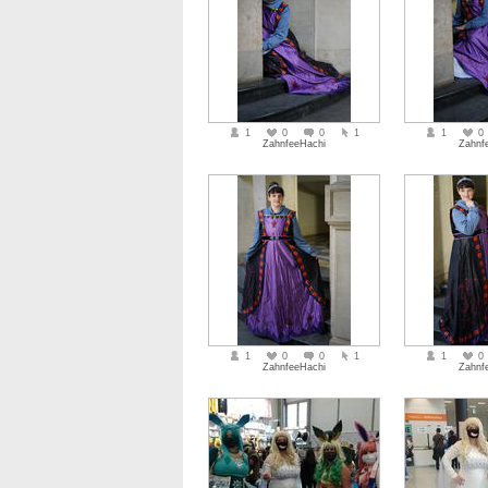
1
0
0
1
1
0
ZahnfeeHachi
Zahnf
1
0
0
1
1
0
ZahnfeeHachi
Zahnf