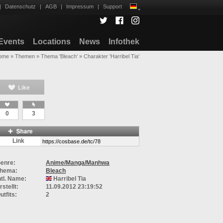
|
Datenschutz
|
AGB
|
Impressum
|
Support
Events
Locations
News
Infothek
ome
»
Themen
»
Thema 'Bleach'
»
Charakter 'Harribel Tia'
0
3
Link
enre:
Anime/Manga/Manhwa
hema:
Bleach
ntl. Name:
Harribel Tia
rstellt:
11.09.2012 23:19:52
utfits:
2