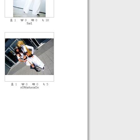
1
0
0
18
Sai1
1
0
0
5
oOMarluxiaOo