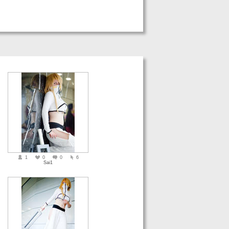
1
0
0
6
Sai1