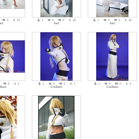
0
15
1
0
0
16
1
0
0
16
ai1
Sai1
Sai1
0
3
1
0
0
7
1
0
0
3
Base
CosBase
CosBase