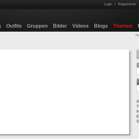
Login
|
Registrieren
g
Outfits
Gruppen
Bilder
Videos
Blogs
Themen
H
G
T
I
E
O