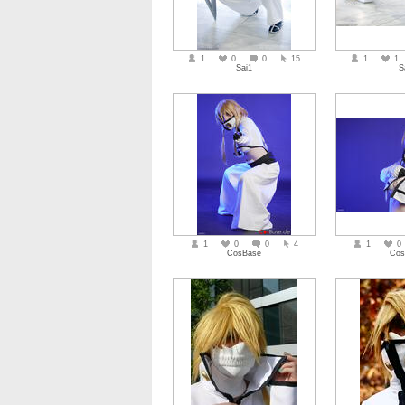
1
0
0
15
1
1
Sai1
S
1
0
0
4
1
0
CosBase
Cos