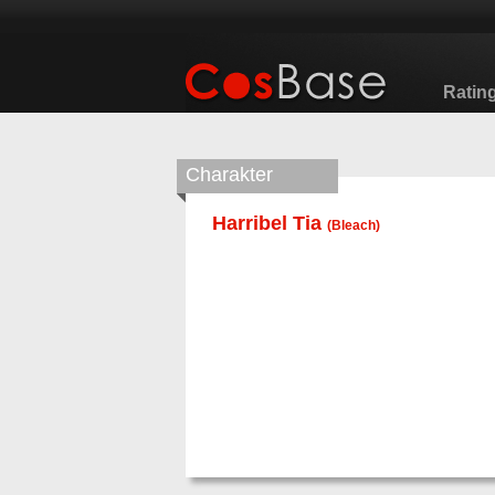
Ratin
Charakter
Harribel Tia
(
Bleach
)