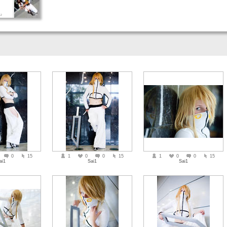
12
0
15
1
0
0
15
1
0
0
15
ai1
Sai1
Sai1