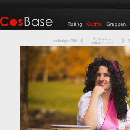
Rating
Outfits
Gruppen
Originalbild
Vorheriges Bild
N
Vollbildmodus