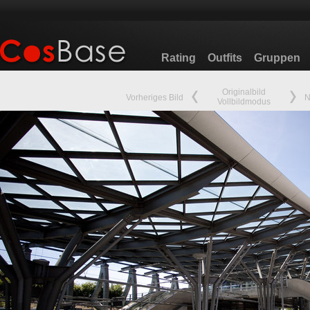
Rating
Outfits
Gruppen
Originalbild
Vorheriges Bild
N
Vollbildmodus