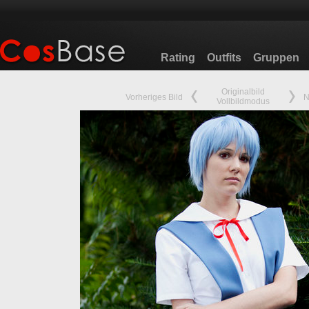
Rating
Outfits
Gruppen
Originalbild
Vorheriges Bild
N
Vollbildmodus