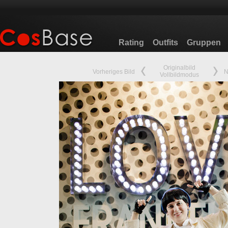
Rating
Outfits
Gruppen
Originalbild
Vorheriges Bild
N
Vollbildmodus