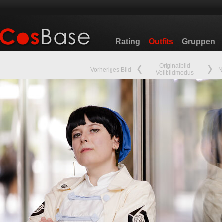
Rating
Outfits
Gruppen
Originalbild
Vorheriges Bild
N
Vollbildmodus