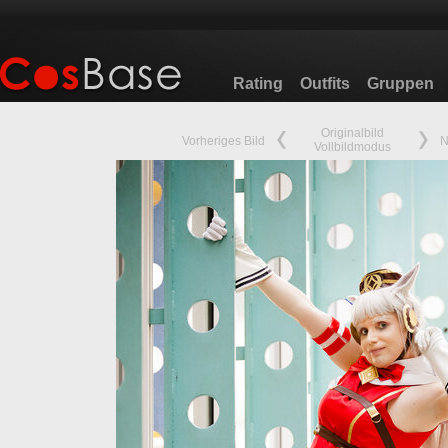
Rating
Outfits
Gruppen
Originalbild
Vorheriges Bild
N
Vollbildmodus